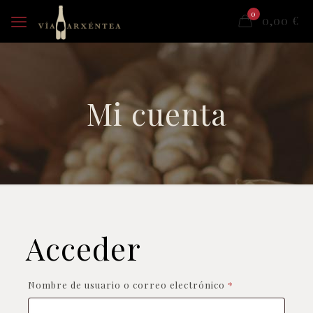
0
0,00
€
Mi cuenta
Acceder
Obligatorio
Nombre de usuario o correo electrónico
*