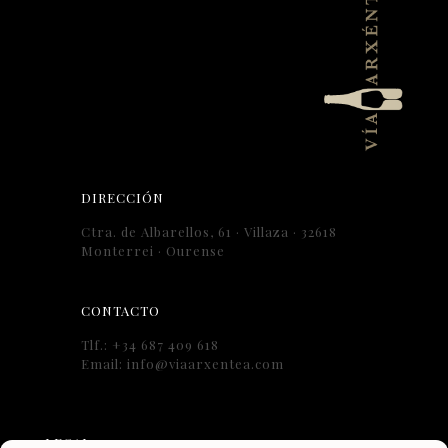
DIRECCIÓN
Ctra. de Albarellos, 61 · Villaza · 32618
Monterrei · Ourense
CONTACTO
Tlf.: +34 687 409 618
Email: info@viaarxentea.com
LEGAL