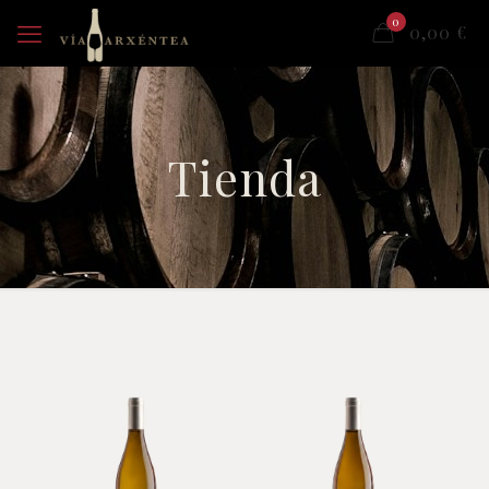
0
0,00
€
Tienda