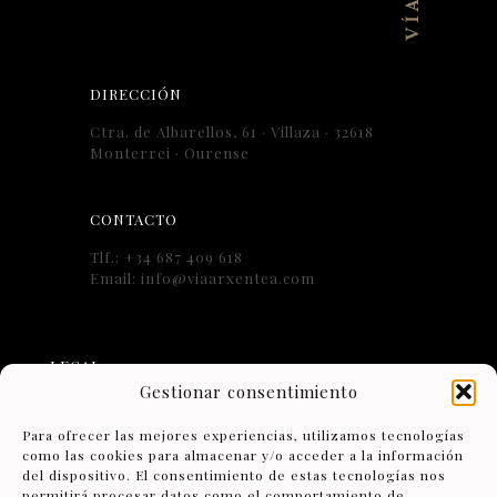
DIRECCIÓN
Ctra. de Albarellos, 61 · Villaza · 32618
Monterrei · Ourense
CONTACTO
Tlf.: +34 687 409 618
Email: info@viaarxentea.com
LEGAL
Gestionar consentimiento
Aviso Legal
Para ofrecer las mejores experiencias, utilizamos tecnologías
como las cookies para almacenar y/o acceder a la información
Condiciones Generales de Contratación
del dispositivo. El consentimiento de estas tecnologías nos
permitirá procesar datos como el comportamiento de