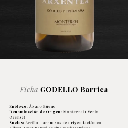
Ficha
GODELLO Barrica
Enólogo:
Álvaro Bueno
Denominación de Origen:
Monterrei ( Verín-
Orense)
Suelos:
Arcillo – arenosos de origen tectónico
Clima:
Continental de tipo mediterráneo,