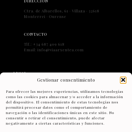
DIRECCIÓN
Ctra. de Albarellos, 61 · Villaza · 32618
Monterrei · Ourense
CONTACTO
Tlf.: +34 687 409 618
Email: info@viaarxentea.com
LEGAL
Gestionar consentimiento
Aviso Legal
Para ofrecer las mejores experiencias, utilizamos tecnologías
como las cookies para almacenar y/o acceder a la información
Condiciones Generales de Contratación
del dispositivo. El consentimiento de estas tecnologías nos
permitirá procesar datos como el comportamiento de
navegación o las identificaciones únicas en este sitio. No
consentir o retirar el consentimiento, puede afectar
negativamente a ciertas características y funciones.