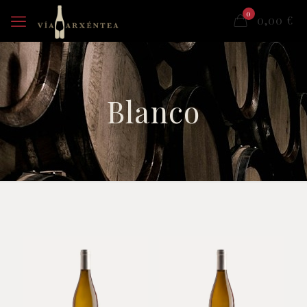
0
0,00
€
Blanco