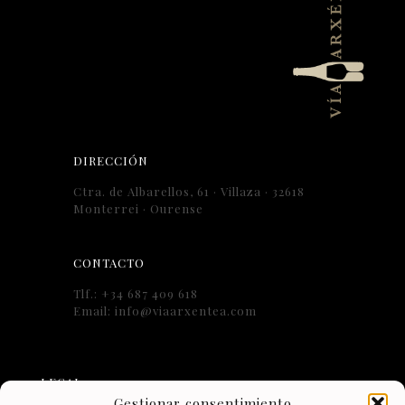
DIRECCIÓN
Ctra. de Albarellos, 61 · Villaza · 32618
Monterrei · Ourense
CONTACTO
Tlf.: +34 687 409 618
Email: info@viaarxentea.com
LEGAL
Gestionar consentimiento