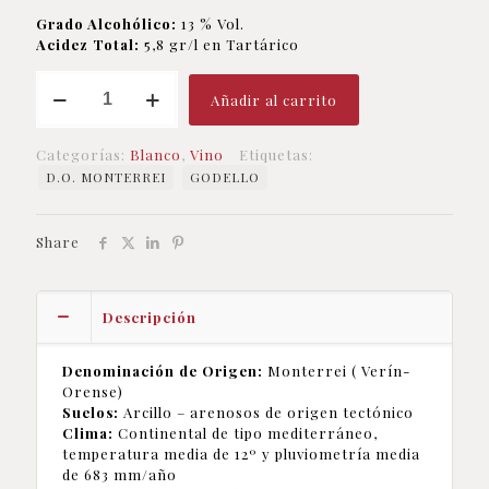
Grado Alcohólico:
13 % Vol.
Acidez Total:
5,8 gr/l en Tartárico
GODELLO
Añadir al carrito
cantidad
Categorías:
Blanco
,
Vino
Etiquetas:
D.O. MONTERREI
GODELLO
Share
Descripción
Denominación de Origen:
Monterrei ( Verín-
Orense)
Suelos:
Arcillo – arenosos de origen tectónico
Clima:
Continental de tipo mediterráneo,
temperatura media de 12º y pluviometría media
de 683 mm/año