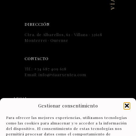
DIRECCIÓN
Ctra. de Albarellos, 61 · Villaza · 32618
Monterrei · Ourense
CONTACTO
Tlf.: +34 687 409 618
Email: info@viaarxentea.com
LEGAL
Gestionar consentimiento
Aviso Legal
Para ofrecer las mejores experiencias, utilizamos tecnologías
como las cookies para almacenar y/o acceder a la información
Condiciones Generales de Contratación
del dispositivo. El consentimiento de estas tecnologías nos
permitirá procesar datos como el comportamiento de