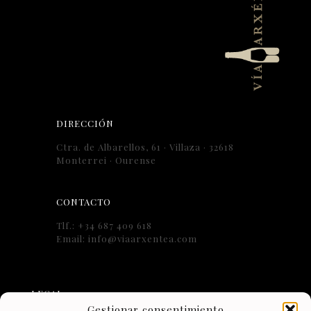
DIRECCIÓN
Ctra. de Albarellos, 61 · Villaza · 32618
Monterrei · Ourense
CONTACTO
Tlf.: +34 687 409 618
Email: info@viaarxentea.com
LEGAL
Gestionar consentimiento