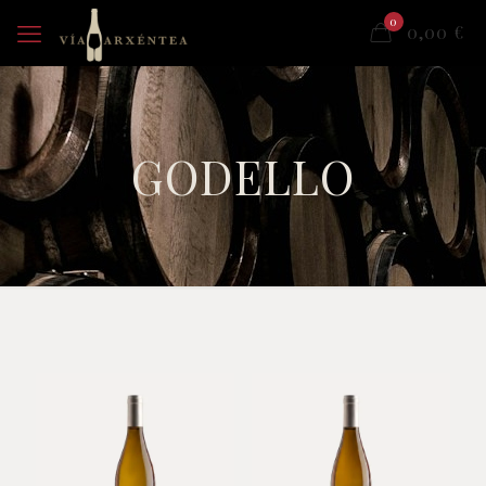
0
0,00
€
GODELLO