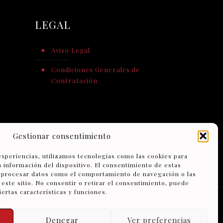
LEGAL
·
Aviso Legal
Condiciones Generales de
Contratación
Gestionar consentimiento
experiencias, utilizamos tecnologías como las cookies para
a información del dispositivo. El consentimiento de estas
á procesar datos como el comportamiento de navegación o las
 este sitio. No consentir o retirar el consentimiento, puede
ertas características y funciones.
ados | Diseño y Desarrollo:
Denegar
Ver preferencias