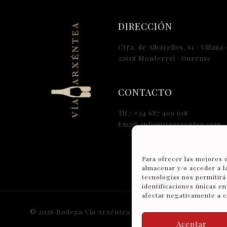
DIRECCIÓN
Ctra. de Albarellos, 61 · Villaza 
32618 Monterrei · Ourense
CONTACTO
Tlf.: +34 687 409 618
Email: info@viaarxentea.com
Para ofrecer las mejores 
almacenar y/o acceder a l
tecnologías nos permitir
identificaciones únicas en
afectar negativamente a ci
© 2026 Bodega Vía Arxéntea | Todos los derechos reserv
Aceptar